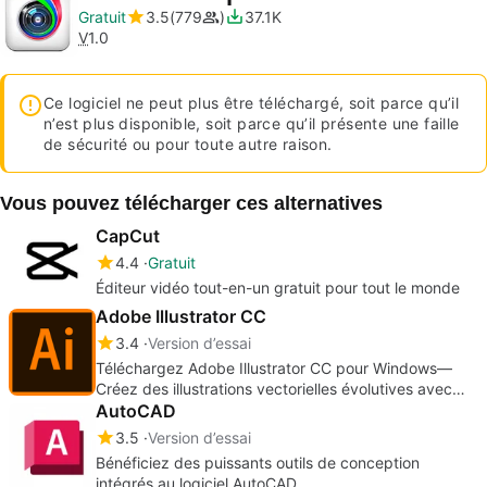
Gratuit
3.5
779
37.1K
V
1.0
Ce logiciel ne peut plus être téléchargé, soit parce qu’il
n’est plus disponible, soit parce qu’il présente une faille
de sécurité ou pour toute autre raison.
Vous pouvez télécharger ces alternatives
CapCut
4.4
Gratuit
Éditeur vidéo tout-en-un gratuit pour tout le monde
Adobe Illustrator CC
3.4
Version d’essai
Téléchargez Adobe Illustrator CC pour Windows—
Créez des illustrations vectorielles évolutives avec
précision
AutoCAD
3.5
Version d’essai
Bénéficiez des puissants outils de conception
intégrés au logiciel AutoCAD