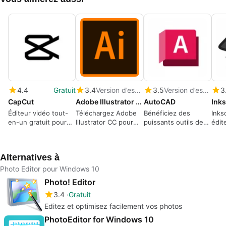
4.4
Gratuit
3.4
Version d’essai
3.5
Version d’essai
3
CapCut
Adobe Illustrator CC
AutoCAD
Ink
Éditeur vidéo tout-
Téléchargez Adobe
Bénéficiez des
Inks
en-un gratuit pour
Illustrator CC pour
puissants outils de
édit
tout le monde
Windows—Créez des
conception intégrés
grap
illustrations
au logiciel AutoCAD
simpl
vectorielles
Alternatives à
évolutives avec
précision
Photo Editor pour Windows 10
Photo! Editor
3.4
Gratuit
Editez et optimisez facilement vos photos
PhotoEditor for Windows 10